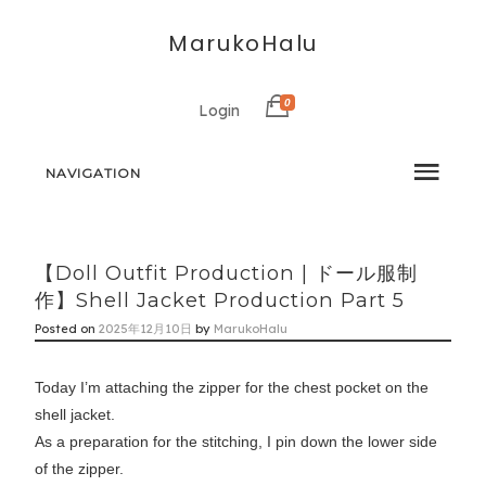
MarukoHalu
0
Login
NAVIGATION
【Doll Outfit Production | ドール服制
作】Shell Jacket Production Part 5
Posted on
2025年12月10日
by
MarukoHalu
Today I’m attaching the zipper for the chest pocket on the
shell jacket.
As a preparation for the stitching, I pin down the lower side
of the zipper.