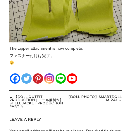
The zipper attachment is now complete.
ファスナー付けは完了。
Post
←
【DOLL OUTFIT
【DOLL PHOTO】SMARTDOLL
navigation
PRODUCTION | ドール服制作】
MIRAI
→
SHELL JACKET PRODUCTION
PART 4
LEAVE A REPLY
Your email address will not be published.
Required fields are