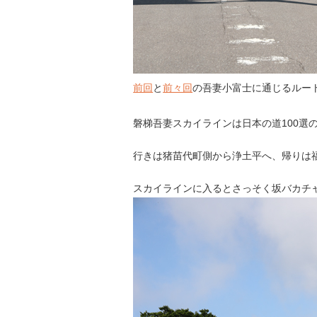
前回
と
前々回
の吾妻小富士に通じるルー
磐梯吾妻スカイラインは日本の道100選
行きは猪苗代町側から浄土平へ、帰りは
スカイラインに入るとさっそく坂バカチ