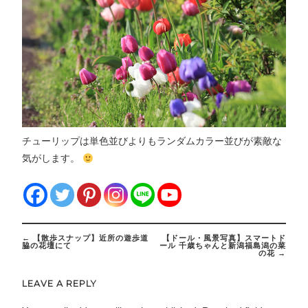
チューリップは単色並びよりもランダムカラー並びが素敵な
気がします。
Post
←
【散歩スナップ】近所の遊歩道
【ドール・風景写真】スマートド
navigation
脇の花壇にて
ール 千歳ちゃんと新潟福島潟の菜
の花
→
LEAVE A REPLY