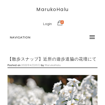
MarukoHalu
0
Login
NAVIGATION
【散歩スナップ】近所の遊歩道脇の花壇にて
Posted on
2022年4月20日
by
MarukoHalu