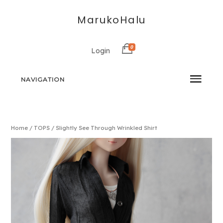
MarukoHalu
0
Login
NAVIGATION
Home
/
TOPS
/ Slightly See Through Wrinkled Shirt