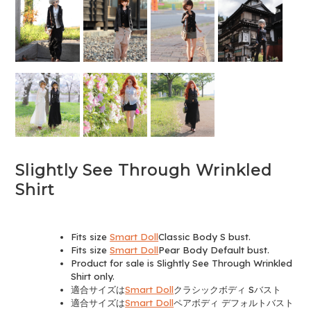
Slightly See Through Wrinkled
Shirt
Fits size
Smart Doll
Classic Body S bust.
Fits size
Smart Doll
Pear Body Default bust.
Product for sale is Slightly See Through Wrinkled
Shirt only.
適合サイズは
Smart Doll
クラシックボディ Sバスト
適合サイズは
Smart Doll
ペアボディ デフォルトバスト