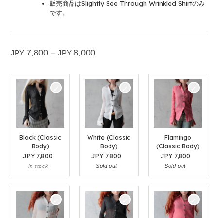
販売商品はSlightly See Through Wrinkled Shirtのみ
です。
PRICE
–
7,800
8,000
JPY
JPY
RANGE:
JPY
7,800
THROUGH
JPY
8,000
Black (Classic
White (Classic
Flamingo
Body)
Body)
(Classic Body)
JPY
7,800
JPY
7,800
JPY
7,800
Sold out
Sold out
In stock