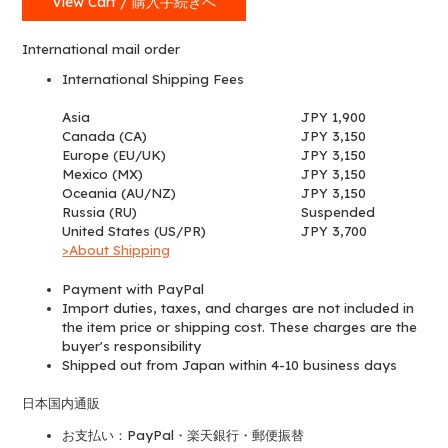
View Cart / 購入手続きへ
Wrinkled
Shirt
International mail order
quantity
International Shipping Fees
Asia
JPY 1,900
Canada (CA)
JPY 3,150
Europe (EU/UK)
JPY 3,150
Mexico (MX)
JPY 3,150
Oceania (AU/NZ)
JPY 3,150
Russia (RU)
Suspended
United States (US/PR)
JPY 3,700
>About Shipping
Payment with PayPal
Import duties, taxes, and charges are not included in
the item price or shipping cost. These charges are the
buyer's responsibility
Shipped out from Japan within 4-10 business days
日本国内通販
お支払い：PayPal・楽天銀行・郵便振替