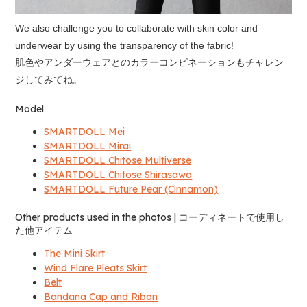
We also challenge you to collaborate with skin color and
underwear by using the transparency of the fabric!
肌色やアンダーウェアとのカラーコンビネーションもチャレン
ジしてみてね。
Model
SMARTDOLL Mei
SMARTDOLL Mirai
SMARTDOLL Chitose Multiverse
SMARTDOLL Chitose Shirasawa
SMARTDOLL Future Pear (Cinnamon)
Other products used in the photos | コーディネートで使用し
た他アイテム
The Mini Skirt
Wind Flare Pleats Skirt
Belt
Bandana Cap and Ribon