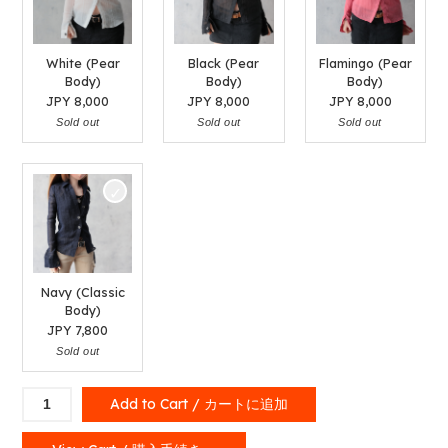
White (Pear
Black (Pear
Flamingo (Pear
Body)
Body)
Body)
JPY
8,000
JPY
8,000
JPY
8,000
Sold out
Sold out
Sold out
Navy (Classic
Body)
JPY
7,800
Sold out
Slightly
Add to Cart / カートに追加
See
Through