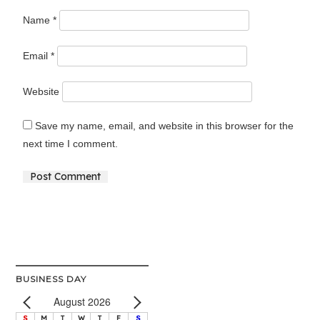
Name
*
Email
*
Website
Save my name, email, and website in this browser for the
next time I comment.
Alternative:
BUSINESS DAY
August 2026
S
M
T
W
T
F
S