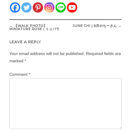
Post
←
【WALK PHOTO】
JUNE CHI | 6月のちーさん
→
navigation
MINIATURE ROSE | ミニバラ
LEAVE A REPLY
Your email address will not be published.
Required fields are
marked
*
Comment
*