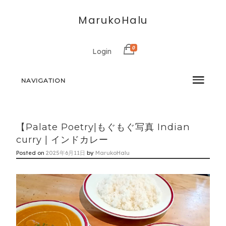
MarukoHalu
0
Login
NAVIGATION
【Palate Poetry|もぐもぐ写真 Indian
curry | インドカレー
Posted on
2025年6月11日
by
MarukoHalu