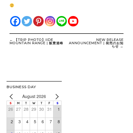
Post
←
【TRIP PHOTO】IIDE
NEW RELEASE
navigation
MOUNTAIN RANGE | 飯豊連峰
ANNOUNCEMENT | 発売のお知
らせ
→
BUSINESS DAY
August 2026
S
M
T
W
T
F
S
26
27
28
29
30
31
1
2
3
4
5
6
7
8