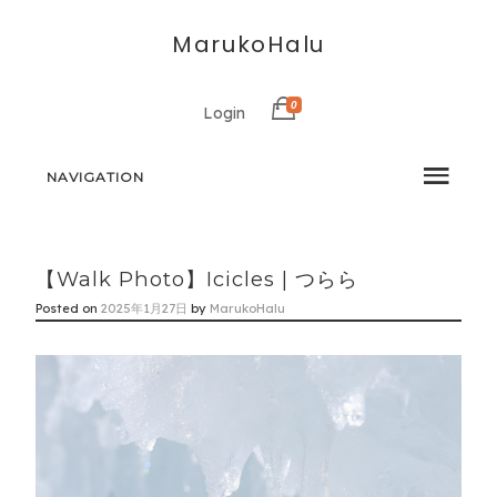
MarukoHalu
0
Login
NAVIGATION
【Walk Photo】Icicles | つらら
Posted on
2025年1月27日
by
MarukoHalu