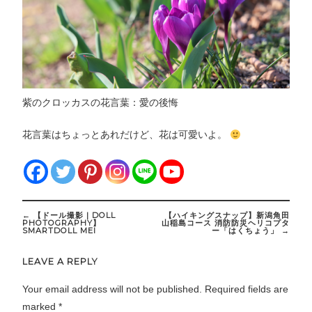
紫のクロッカスの花言葉：愛の後悔
花言葉はちょっとあれだけど、花は可愛いよ。
Post
←
【ドール撮影 | DOLL
【ハイキングスナップ】新潟角田
navigation
PHOTOGRAPHY】
山稲島コース 消防防災ヘリコプタ
SMARTDOLL MEI
ー「はくちょう」
→
LEAVE A REPLY
Your email address will not be published.
Required fields are
marked
*