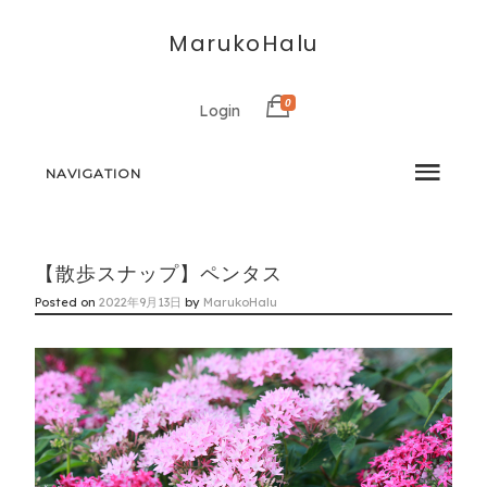
MarukoHalu
0
Login
NAVIGATION
【散歩スナップ】ペンタス
Posted on
2022年9月13日
by
MarukoHalu