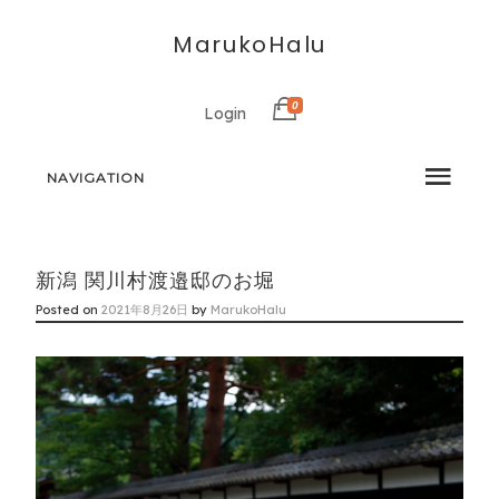
MarukoHalu
0
Login
NAVIGATION
新潟 関川村渡邉邸のお堀
Posted on
2021年8月26日
by
MarukoHalu