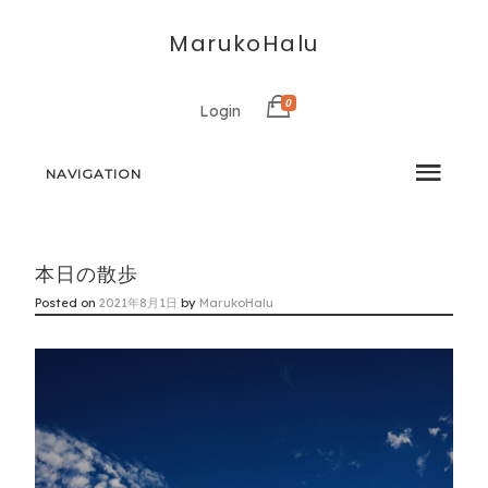
MarukoHalu
0
Login
NAVIGATION
本日の散歩
Posted on
2021年8月1日
by
MarukoHalu