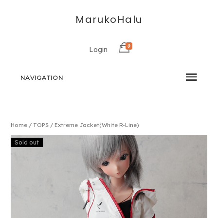
MarukoHalu
0
Login
NAVIGATION
Home
/
TOPS
/ Extreme Jacket(White R-Line)
Sold out