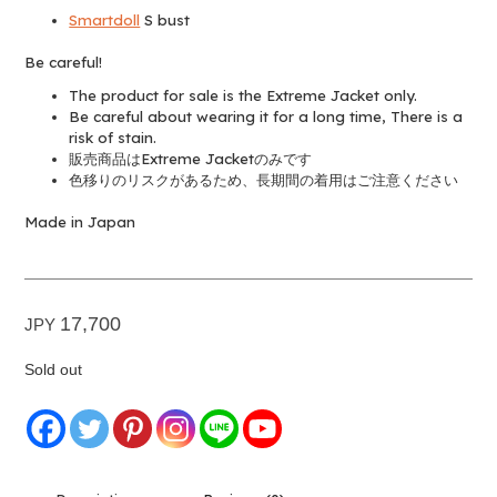
Smartdoll
S bust
Be careful!
The product for sale is the Extreme Jacket only.
Be careful about wearing it for a long time, There is a
risk of stain.
販売商品はExtreme Jacketのみです
色移りのリスクがあるため、長期間の着用はご注意ください
Made in Japan
17,700
JPY
Sold out