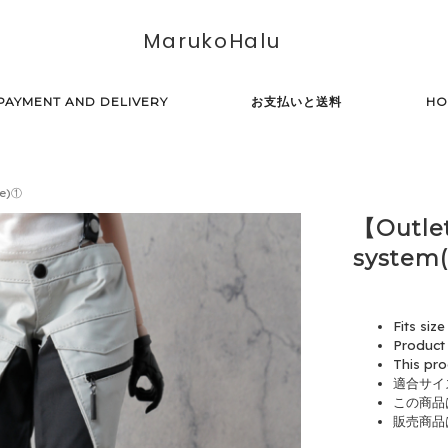
MarukoHalu
PAYMENT AND DELIVERY
お支払いと送料
HO
te)①
【Outle
system(
Fits siz
Product 
This pro
適合サイ
この商品
販売商品はE