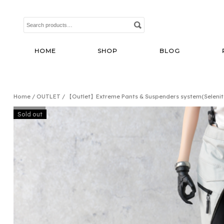
Search
for:
HOME
SHOP
BLOG
Home
/
OUTLET
/ 【Outlet】Extreme Pants & Suspenders system(Seleni
OUTLET
Sold out