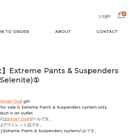
0
Login
W TO ORDER
ABOUT
CONTACT
t】Extreme Pants & Suspenders
Selenite)①
e
Smart Doll
girl.
for sale is Extreme Pants & Suspenders system only.
duct is an outlet.
ズは
Smart Doll
ガールです。
はアウトレット品です。
xtreme Pants & Suspenders systemのみです。