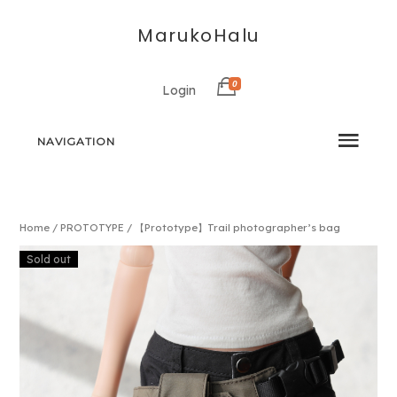
MarukoHalu
0
Login
NAVIGATION
Home
/
PROTOTYPE
/ 【Prototype】Trail photographer’s bag
Sold out