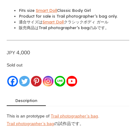
Fits size
Smart Doll
Classic Body Girl
Product for sale is Trail photographer’s bag only.
適合サイズは
Smart Doll
クラシックボディ ガール
販売商品はTrail photographer’s bagのみです。
4,000
JPY
Sold out
Description
This is an prototype of
Trail photographer’s bag
.
Trail photographer’s bag
の試作品です。