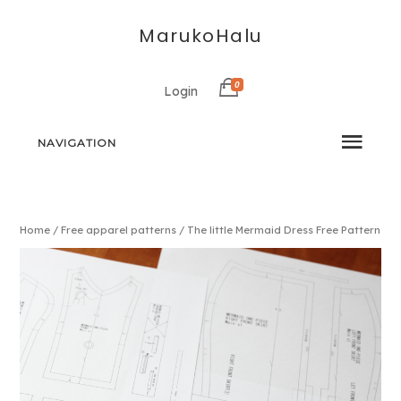
MarukoHalu
0
Login
NAVIGATION
Home
/
Free apparel patterns
/ The little Mermaid Dress Free Pattern