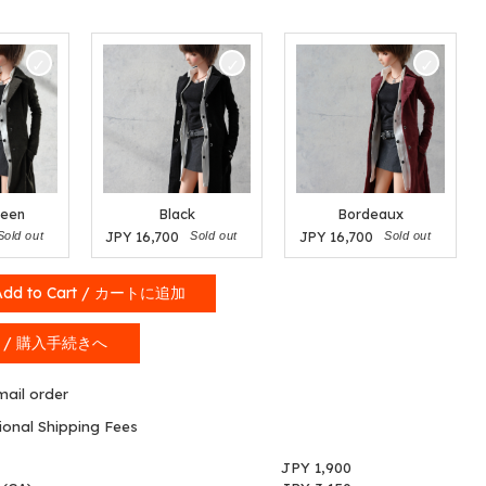
reen
Black
Bordeaux
JPY
16,700
JPY
16,700
Sold out
Sold out
Sold out
Add to Cart / カートに追加
rt / 購入手続きへ
mail order
ional Shipping Fees
JPY 1,900