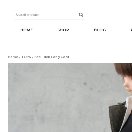
Search
for:
HOME
SHOP
BLOG
Home
/
TOPS
/ Feel-Rich Long Coat