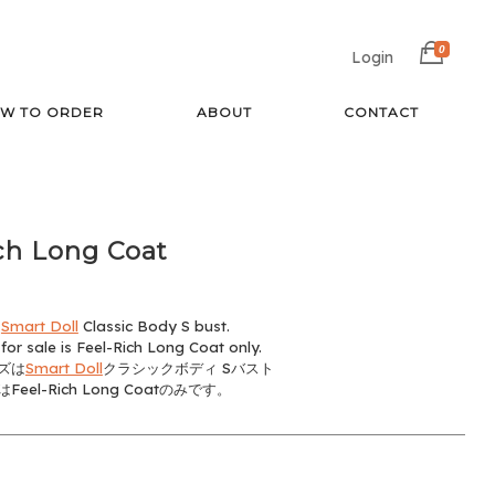
0
Login
W TO ORDER
ABOUT
CONTACT
ch Long Coat
e
Smart Doll
Classic Body S bust.
for sale is Feel-Rich Long Coat only.
ズは
Smart Doll
クラシックボディ Sバスト
eel-Rich Long Coatのみです。