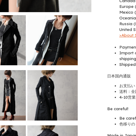
Canada 
Europe 
Mexico 
Oceania
Russia (
United S
>About 
Payment
Import d
shipping
Shipped
日本国内通販
お支払い
送料：全
4-10営
Be careful!
Be caref
色移りの
Made in Japa