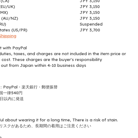
(CA)
JPY 3,150
(EU/UK)
JPY 3,150
(MX)
JPY 3,150
 (AU/NZ)
JPY 3,150
RU)
Suspended
tates (US/PR)
JPY 3,700
Shipping
 with PayPal
uties, taxes, and charges are not included in the item price or
 cost. These charges are the buyer's responsibility
 out from Japan within 4-10 business days
：PayPal・楽天銀行・郵便振替
国一律540円
業日以内に発送
ul about wearing it for a long time, There is a risk of stain.
リスクがあるため、長期間の着用はご注意ください
n