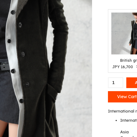
British g
JPY
16,700
Feel-
Rich
Long
View Ca
Coat
quantity
International 
Internat
Asia