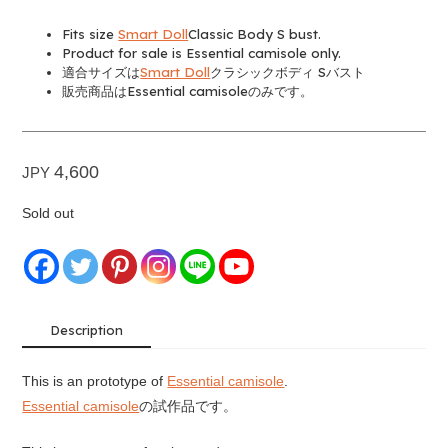
Fits size
Smart Doll
Classic Body S bust.
Product for sale is Essential camisole only.
適合サイズは
Smart Doll
クラシックボディ Sバスト
販売商品はEssential camisoleのみです。
4,600
JPY
Sold out
Description
This is an prototype of
Essential camisole
.
Essential camisole
の試作品です。