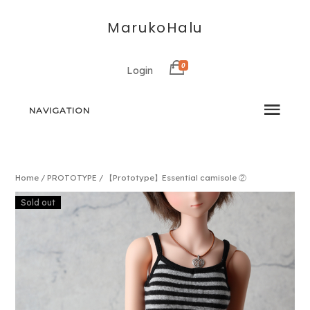
MarukoHalu
0
Login
NAVIGATION
Home
/
PROTOTYPE
/ 【Prototype】Essential camisole ②
Sold out